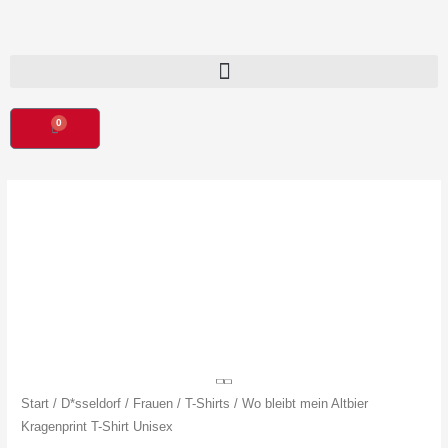
Zum
Inhalt
springen
0
Warenkorb
Wo
bleibt
mein
Altbier
Kragenprint
T-
Shirt
Unisex
Start
/
D*sseldorf
/
Frauen
/
T-Shirts
/ Wo bleibt mein Altbier
Menge
Kragenprint T-Shirt Unisex