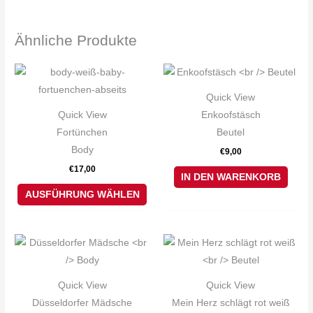
Ähnliche Produkte
Dieses
Produkt
Quick View
weist
Quick View
Enkoofstäsch
mehrere
Fortünchen
Beutel
Varianten
Body
€
9,00
auf.
€
17,00
Die
IN DEN WARENKORB
Optionen
AUSFÜHRUNG WÄHLEN
können
auf
Dieses
der
Produkt
Produktseite
weist
gewählt
Quick View
Quick View
mehrere
werden
Düsseldorfer Mädsche
Mein Herz schlägt rot weiß
Varianten