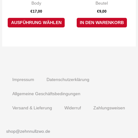
Body
Beutel
auf.
€
17,00
€
9,00
Die
Optionen
AUSFÜHRUNG WÄHLEN
IN DEN WARENKORB
können
auf
der
Produktseite
gewählt
werden
Impressum
Datenschutzerklärung
Allgemeine Geschäftsbedingungen
Versand & Lieferung
Widerruf
Zahlungsweisen
shop@zehnnullzwo.de