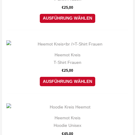
der
mehrere
€
25,00
Produktseite
Varianten
gewählt
auf.
AUSFÜHRUNG WÄHLEN
werden
Die
Optionen
können
Dieses
auf
Produkt
Heemot Kreis
der
weist
T-Shirt Frauen
Produktseite
mehrere
€
25,00
gewählt
Varianten
werden
auf.
AUSFÜHRUNG WÄHLEN
Die
Optionen
können
Dieses
auf
Produkt
Heemot Kreis
der
weist
Hoodie Unisex
Produktseite
mehrere
€
45,00
gewählt