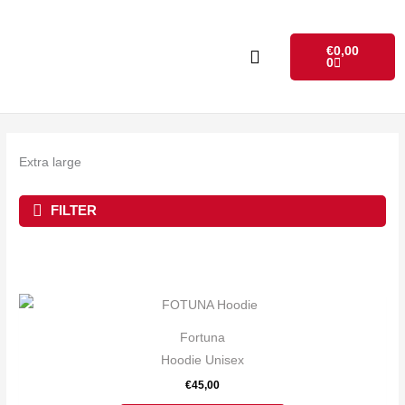
Zum
Inhalt
Warenkorb
€
0,00
springen
0
Extra large
FILTER
Dieses
Produkt
Fortuna
weist
Hoodie Unisex
mehrere
€
45,00
Varianten