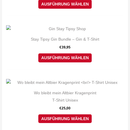
auf.
AUSFÜHRUNG WÄHLEN
Die
Optionen
können
Dieses
auf
Produkt
Stay Tipsy Gin Bundle – Gin & T-Shirt
der
weist
€
39,95
Produktseite
mehrere
gewählt
Varianten
AUSFÜHRUNG WÄHLEN
werden
auf.
Die
Optionen
Dieses
können
Produkt
Wo bleibt mein Altbier Kragenprint
auf
weist
T-Shirt Unisex
der
mehrere
€
25,00
Produktseite
Varianten
gewählt
auf.
AUSFÜHRUNG WÄHLEN
werden
Die