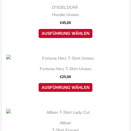
auf
Produkt
D*SSELDORF.
der
weist
Hoodie Unisex
Produktseite
mehrere
€
45,00
gewählt
Varianten
werden
auf.
AUSFÜHRUNG WÄHLEN
Die
Optionen
können
Dieses
auf
Produkt
Fortuna Herz T-Shirt Unisex
der
weist
€
25,00
Produktseite
mehrere
gewählt
Varianten
AUSFÜHRUNG WÄHLEN
werden
auf.
Die
Optionen
Dieses
können
Produkt
Altbier
auf
weist
T-Shirt Frauen