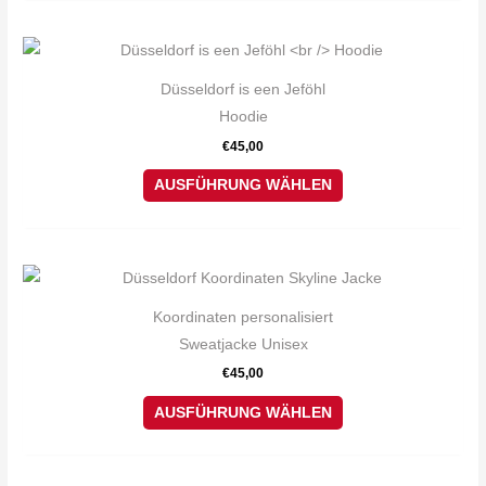
Optionen
können
Dieses
auf
Produkt
Düsseldorf is een Jeföhl
der
weist
Hoodie
Produktseite
mehrere
€
45,00
gewählt
Varianten
werden
auf.
AUSFÜHRUNG WÄHLEN
Die
Optionen
können
Dieses
auf
Produkt
Koordinaten personalisiert
der
weist
Sweatjacke Unisex
Produktseite
mehrere
€
45,00
gewählt
Varianten
werden
auf.
AUSFÜHRUNG WÄHLEN
Die
Optionen