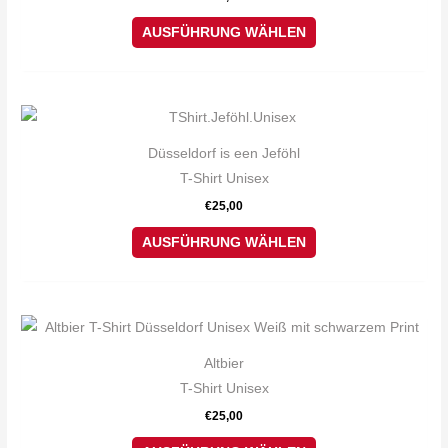
Varianten
werden
auf.
AUSFÜHRUNG WÄHLEN
Die
Optionen
können
Dieses
auf
Produkt
Düsseldorf is een Jeföhl
der
weist
T-Shirt Unisex
Produktseite
mehrere
€
25,00
gewählt
Varianten
werden
auf.
AUSFÜHRUNG WÄHLEN
Die
Optionen
können
Dieses
auf
Produkt
Altbier
der
weist
T-Shirt Unisex
Produktseite
mehrere
€
25,00
gewählt
Varianten
werden