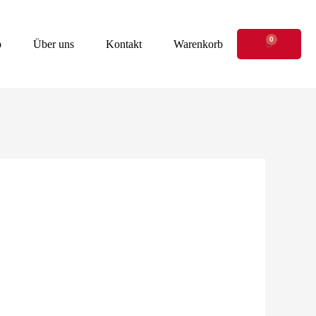
0
Warenkor
p
Über uns
Kontakt
Warenkorb