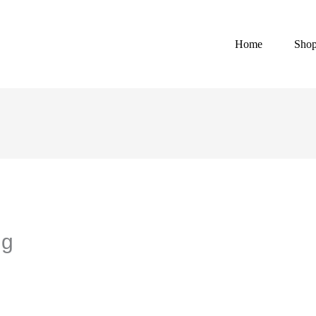
Home
Sho
ng