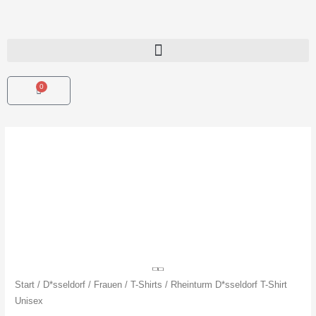
Zum
Inhalt
springen
0
Warenkorb
Rheinturm
D*sseldorf
T-
Shirt
Unisex
Menge
Start
/
D*sseldorf
/
Frauen
/
T-Shirts
/ Rheinturm D*sseldorf T-Shirt
Unisex