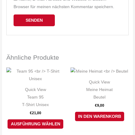
Browser für meinen nächsten Kommentar speichern.
Ähnliche Produkte
Dieses
Produkt
Quick View
weist
Quick View
Meine Heimat
mehrere
Team 95
Beutel
Varianten
T-Shirt Unisex
€
9,00
auf.
€
21,00
Die
IN DEN WARENKORB
Optionen
AUSFÜHRUNG WÄHLEN
können