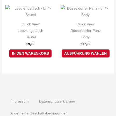
auf
Die
der
Pro
Produktseite
weis
gewählt
Quick View
Quick View
meh
werden
Leevlengstäsch
Düsseldorfer Panz
Var
Beutel
Body
auf.
€
9,00
€
17,00
Die
Opt
IN DEN WARENKORB
AUSFÜHRUNG WÄHLEN
kön
auf
der
Pro
gew
wer
Impressum
Datenschutzerklärung
Allgemeine Geschäftsbedingungen