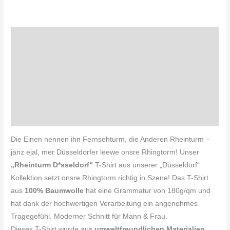
Beschreibung
Zusätzliche Informationen
Produktsicherheit
Pflegehinweis
Rezensionen (0)
Die Einen nennen ihn Fernsehturm, die Anderen Rheinturm –
janz ejal, mer Düsseldorfer leewe onsre Rhingtorm! Unser
„
Rheinturm D*sseldorf
“
T-Shirt aus unserer „Düsseldorf“
Kollektion setzt onsre Rhingtorm richtig in Szene! Das T-Shirt
aus
100% Baumwolle
hat eine Grammatur von 180g/qm und
hat dank der hochwertigen Verarbeitung ein angenehmes
Tragegefühl. Moderner Schnitt für Mann & Frau.
Dieses T-Shirt wurde aus
umweltfreundlichen Materialien