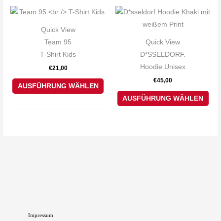
auf
auf
Dieses
Die
der
der
Produkt
Pro
Produktseite
Pro
Quick View
weist
weis
gewählt
gew
Team 95
Quick View
mehrere
meh
werden
wer
T-Shirt Kids
D*SSELDORF.
Varianten
Var
Hoodie Unisex
€
21,00
auf.
auf.
€
45,00
Die
Die
AUSFÜHRUNG WÄHLEN
Optionen
Opt
AUSFÜHRUNG WÄHLEN
können
kön
auf
auf
der
der
Produktseite
Pro
gewählt
gew
werden
wer
Impressum