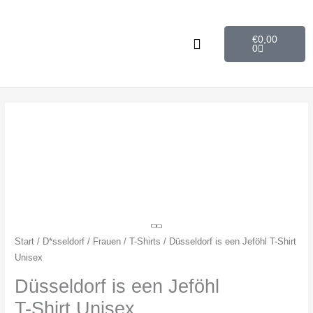
Zum
Inhalt
Warenkorb
€
0,00
springen
0
Düsseldorf
is
een
Jeföhl
T-
Shirt
Unisex
Start
/
D*sseldorf
/
Frauen
/
T-Shirts
/ Düsseldorf is een Jeföhl T-Shirt
Menge
Unisex
Düsseldorf is een Jeföhl
T-Shirt Unisex