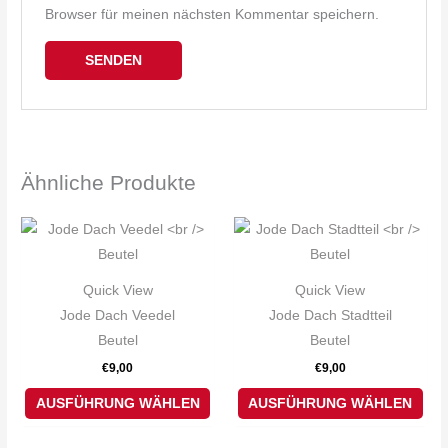
Browser für meinen nächsten Kommentar speichern.
Ähnliche Produkte
Dieses
Die
Produkt
Pro
weist
weis
Quick View
Quick View
mehrere
meh
Jode Dach Veedel
Jode Dach Stadtteil
Varianten
Var
Beutel
Beutel
auf.
auf.
€
9,00
€
9,00
Die
Die
Optionen
Opt
AUSFÜHRUNG WÄHLEN
AUSFÜHRUNG WÄHLEN
können
kön