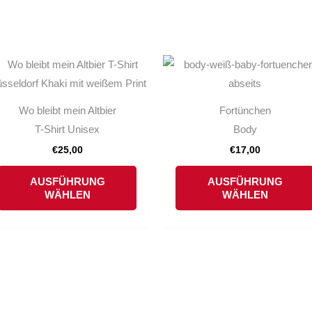
Dieses
Produkt
weist
Wo bleibt mein Altbier
Fortünchen
mehrere
T-Shirt Unisex
Body
n
Varianten
€
25,00
€
17,00
auf.
Die
AUSFÜHRUNG
AUSFÜHRUNG
WÄHLEN
WÄHLEN
Optionen
können
auf
der
eite
Produktseite
gewählt
werden