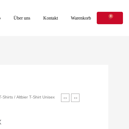
0
Warenkor
p
Über uns
Kontakt
Warenkorb
T-Shirts
/ Altbier T-Shirt Unisex
x