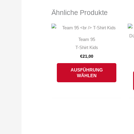
Ähnliche Produkte
Dieses
Produkt
Team 95
weist
T-Shirt Kids
mehrere
€
21,00
Variante
auf.
AUSFÜHRUNG
WÄHLEN
Die
Optionen
können
auf
der
Produkts
gewählt
werden