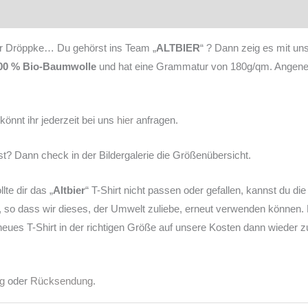
onen
Produktsicherheit
Pflegehinweis
Rezensionen (0)
ker Dröppke… Du gehörst ins Team „
ALTBIER
“ ? Dann zeig es mit u
00 % Bio-Baumwolle
und hat eine Grammatur von 180g/qm. Angene
könnt ihr jederzeit bei uns
hier
anfragen.
st? Dann check in der Bildergalerie die Größenübersicht.
lte dir das „
Altbier
“ T-Shirt nicht passen oder gefallen, kannst du d
so dass wir dieses, der Umwelt zuliebe, erneut verwenden können. D
n neues T-Shirt in der richtigen Größe auf unsere Kosten dann wieder z
ng
oder
Rücksendung
.