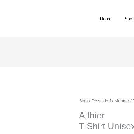
Home
Sho
Altbier
Start
/
D*sseldorf
/
Männer
/
T-
Altbier
Shirt
T-Shirt Unise
Unisex
Menge