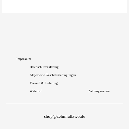
können
auf
der
Produktseite
gewählt
werden
Impressum
Datenschutzerklärung
Allgemeine Geschäftsbedingungen
Versand & Lieferung
Widerruf
Zahlungsweisen
shop@zehnnullzwo.de