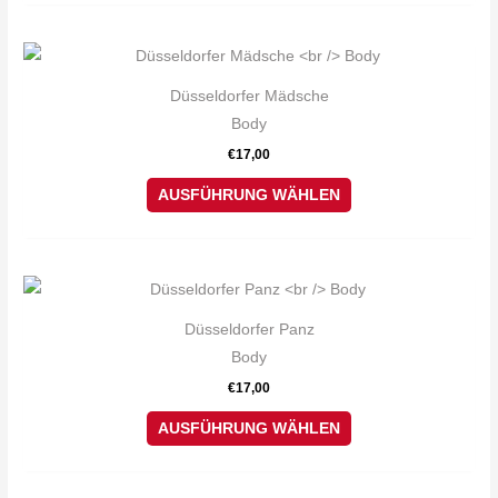
Optionen
können
Dieses
auf
Produkt
Düsseldorfer Mädsche
der
weist
Body
Produktseite
mehrere
€
17,00
gewählt
Varianten
werden
auf.
AUSFÜHRUNG WÄHLEN
Die
Optionen
können
Dieses
auf
Produkt
Düsseldorfer Panz
der
weist
Body
Produktseite
mehrere
€
17,00
gewählt
Varianten
werden
auf.
AUSFÜHRUNG WÄHLEN
Die
Optionen