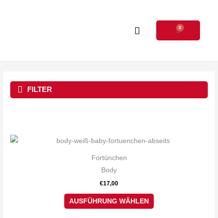
Zum
Inhalt
0
springen
Warenkorb
FILTER
Dieses
Produkt
Fortünchen
weist
Body
mehrere
€
17,00
Varianten
auf.
AUSFÜHRUNG WÄHLEN
Die