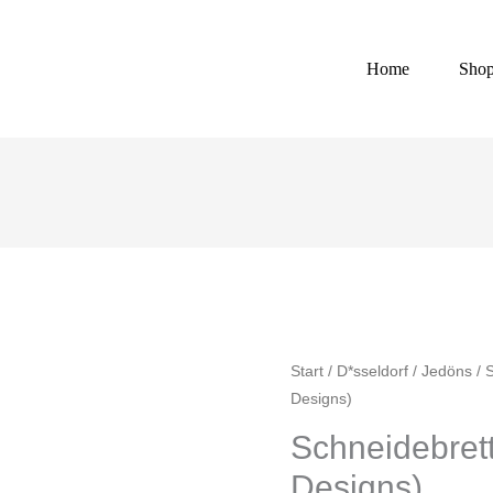
Home
Sho
Schneidebrett
Start
/
D*sseldorf
/
Jedöns
/ 
Designs)
(verschiedene
Designs)
Schneidebret
Menge
Designs)