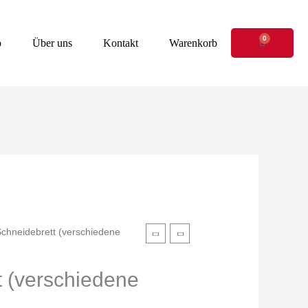
0
Warenkor
p
Über uns
Kontakt
Warenkorb
Schneidebrett (verschiedene
t (verschiedene