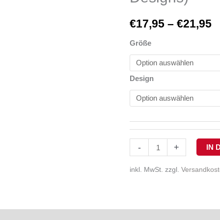
€
17,95
–
€
21,95
Größe
Design
-
+
IN
inkl. MwSt.
zzgl.
Versandkos
onen
Produktsicherheit
Rezensionen (0)