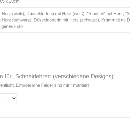
8,5 x 29cm
 Herz (weiß), Düsseldorferin mit Herz (weiß), *Stadtteil* mit Herz, *St
t Herz (schwarz), Düsseldorferin mit Herz (schwarz), Krümmelt ne D
Eigenes Foto
n für „Schneidebrett (verschiedene Designs)“
ntlicht.
Erforderliche Felder sind mit
*
markiert