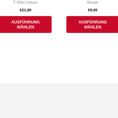
T-Shirt Unisex
Beutel
mehrere
€
21,00
€
9,00
Varianten
auf.
AUSFÜHRUNG
AUSFÜHRUNG
WÄHLEN
WÄHLEN
Die
Optionen
können
auf
der
Produktseite
gewählt
werden