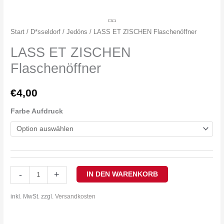
ET
ZISCHEN
Flaschenöffner
Start
/
D*sseldorf
/
Jedöns
/ LASS ET ZISCHEN Flaschenöffner
Menge
LASS ET ZISCHEN
Flaschenöffner
€
4,00
Farbe Aufdruck
-
+
IN DEN WARENKORB
inkl. MwSt.
zzgl.
Versandkosten