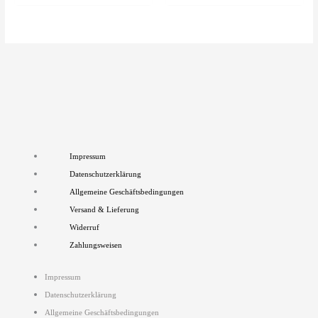
auf
auf
der
der
Produktseite
Pro
gewählt
gew
werden
wer
Impressum
Datenschutzerklärung
Allgemeine Geschäftsbedingungen
Versand & Lieferung
Widerruf
Zahlungsweisen
Impressum
Datenschutzerklärung
Allgemeine Geschäftsbedingungen