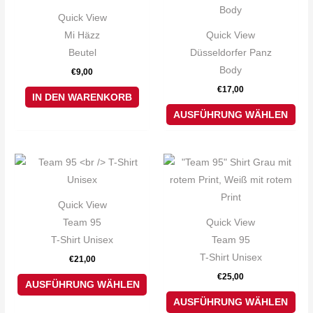
Pro
Quick View
weis
Mi Häzz
Quick View
meh
Beutel
Düsseldorfer Panz
Var
Body
€
9,00
auf.
€
17,00
Die
IN DEN WARENKORB
Opt
AUSFÜHRUNG WÄHLEN
kön
auf
Dieses
Die
der
Produkt
Pro
Pro
weist
weis
gew
Quick View
mehrere
meh
wer
Team 95
Quick View
Varianten
Var
T-Shirt Unisex
Team 95
auf.
auf.
T-Shirt Unisex
€
21,00
Die
Die
€
25,00
Optionen
Opt
AUSFÜHRUNG WÄHLEN
können
kön
AUSFÜHRUNG WÄHLEN