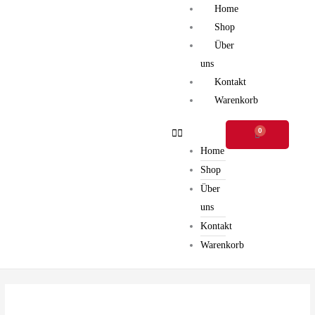
Zum
Home
Inhalt
Shop
springen
Über
uns
Kontakt
Warenkorb
0
Warenkorb
Home
Shop
Über
uns
Kontakt
Warenkorb
LASS