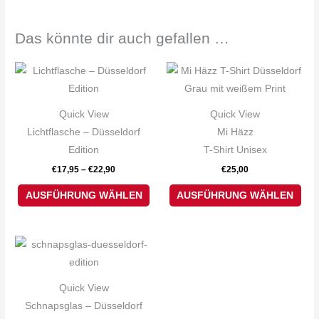
Das könnte dir auch gefallen …
Dieses
Die
Produkt
Pro
weist
weis
Quick View
Quick View
mehrere
meh
Lichtflasche – Düsseldorf
Mi Häzz
Varianten
Var
Edition
T-Shirt Unisex
auf.
auf.
€
17,95
–
€
22,90
€
25,00
Die
Die
Optionen
Opt
AUSFÜHRUNG WÄHLEN
AUSFÜHRUNG WÄHLEN
können
kön
auf
auf
Dieses
der
der
Produkt
Produktseite
Pro
weist
gewählt
gew
Quick View
mehrere
werden
wer
Schnapsglas – Düsseldorf
Varianten