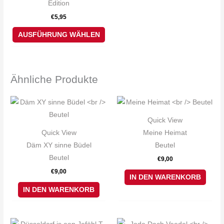
Edition
auf.
€
5,95
Die
Optionen
AUSFÜHRUNG WÄHLEN
können
auf
der
Ähnliche Produkte
Produktseite
gewählt
werden
Quick View
Quick View
Meine Heimat
Däm XY sinne Büdel
Beutel
Beutel
€
9,00
€
9,00
IN DEN WARENKORB
IN DEN WARENKORB
Dieses
Die