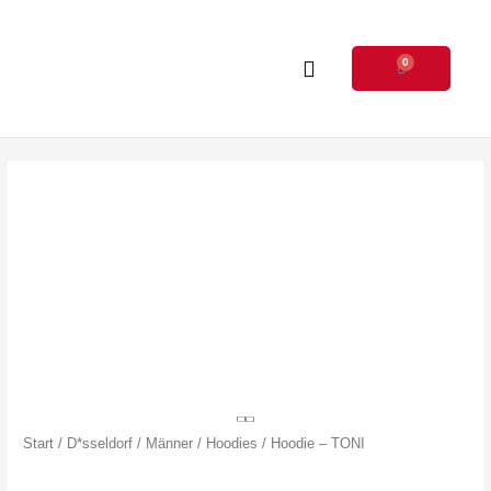
Zum
Inhalt
0
springen
Warenkorb
Hoodie
–
TONI
Menge
Start
/
D*sseldorf
/
Männer
/
Hoodies
/ Hoodie – TONI