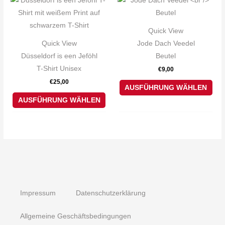
Produkt
Pro
weist
weis
Quick View
mehrere
meh
Quick View
Jode Dach Veedel
Varianten
Var
Düsseldorf is een Jeföhl
Beutel
auf.
auf.
T-Shirt Unisex
€
9,00
Die
Die
€
25,00
Optionen
Opt
AUSFÜHRUNG WÄHLEN
können
kön
AUSFÜHRUNG WÄHLEN
auf
auf
der
der
Produktseite
Pro
gewählt
gew
werden
wer
Impressum
Datenschutzerklärung
Allgemeine Geschäftsbedingungen