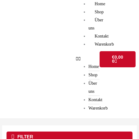
Zum
Home
Inhalt
Shop
springen
Über
uns
Kontakt
Warenkorb
Warenkorb
€
0,00
0
Home
Shop
Über
uns
Kontakt
Warenkorb
FILTER