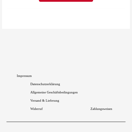
Optionen
können
auf
der
Produktseite
gewählt
werden
Impressum
Datenschutzerklärung
Allgemeine Geschäftsbedingungen
Versand & Lieferung
Widerruf
Zahlungsweisen