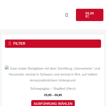
Zum
Inhalt
Warenkorb
€
0,00
springen
0
FILTER
Dieses
Produkt
weist
mehrere
Schnapsglas – Stadtteil (Herz)
Varianten
€
5,95
–
€
6,95
auf.
Die
AUSFÜHRUNG WÄHLEN