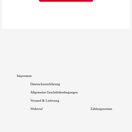
Optionen
können
auf
der
Produktseite
gewählt
werden
Impressum
Datenschutzerklärung
Allgemeine Geschäftsbedingungen
Versand & Lieferung
Widerruf
Zahlungsweisen