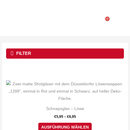
Zum
Inhalt
springen
0
Warenkorb
FILTER
Dieses
Produkt
weist
mehrere
Schnapsglas – Löwe
Varianten
€
5,95
–
€
6,95
auf.
Die
AUSFÜHRUNG WÄHLEN