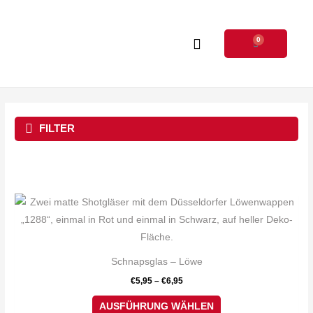
Zum
Inhalt
0
springen
Warenkorb
FILTER
Dieses
Produkt
weist
mehrere
Schnapsglas – Löwe
Varianten
€
5,95
–
€
6,95
auf.
Die
AUSFÜHRUNG WÄHLEN