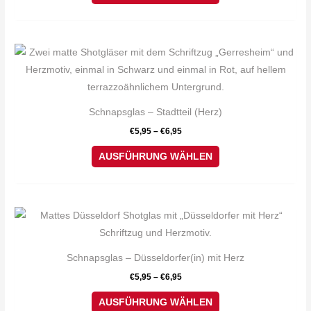
Optionen
können
auf
Dieses
der
Produkt
Produktseite
weist
gewählt
mehrere
Schnapsglas – Stadtteil (Herz)
werden
Varianten
€
5,95
–
€
6,95
auf.
Die
AUSFÜHRUNG WÄHLEN
Optionen
können
auf
Dieses
der
Produkt
Produktseite
weist
Schnapsglas – Düsseldorfer(in) mit Herz
gewählt
mehrere
€
5,95
–
€
6,95
werden
Varianten
auf.
AUSFÜHRUNG WÄHLEN