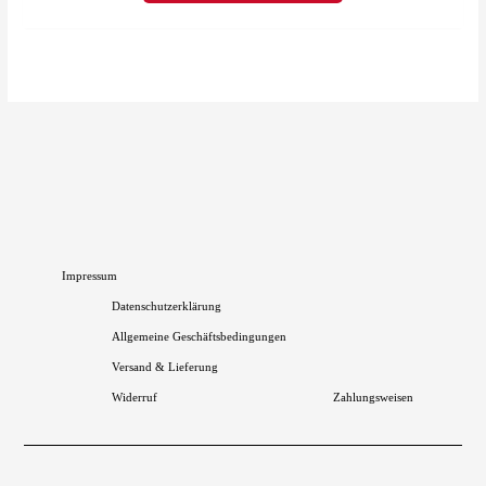
Die
Optionen
können
auf
der
Produktseite
gewählt
werden
Impressum
Datenschutzerklärung
Allgemeine Geschäftsbedingungen
Versand & Lieferung
Widerruf
Zahlungsweisen