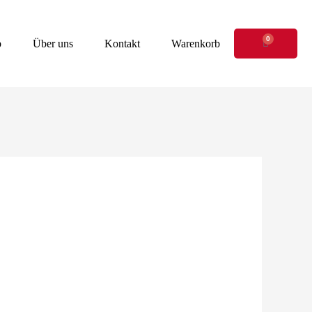
0
Warenkor
p
Über uns
Kontakt
Warenkorb