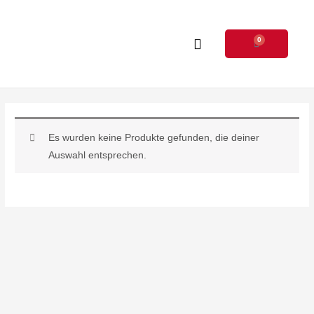
Zum
Inhalt
0
springen
Warenkorb
Es wurden keine Produkte gefunden, die deiner
Auswahl entsprechen.