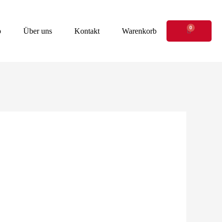
0
Warenkor
p
Über uns
Kontakt
Warenkorb