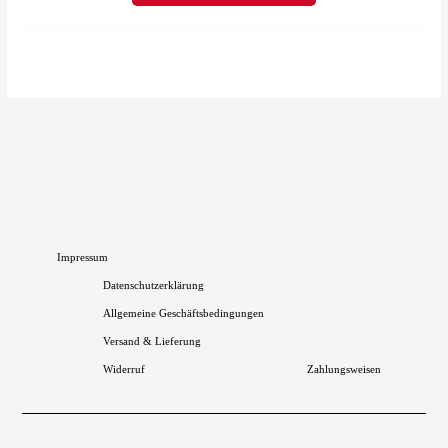
Optionen
können
auf
der
Produktseite
gewählt
werden
Impressum
Datenschutzerklärung
Allgemeine Geschäftsbedingungen
Versand & Lieferung
Widerruf
Zahlungsweisen