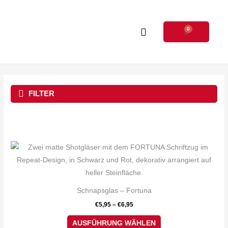
Zum
Inhalt
0
springen
Warenkorb
FILTER
Dieses
Produkt
weist
mehrere
Schnapsglas – Fortuna
Varianten
€
5,95
–
€
6,95
auf.
Die
AUSFÜHRUNG WÄHLEN