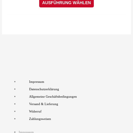
auf.
AUSFÜHRUNG WÄHLEN
Die
Optionen
können
auf
der
Produktseite
gewählt
werden
Impressum
Datenschutzerklärung
Allgemeine Geschäftsbedingungen
Versand & Lieferung
Widerruf
Zahlungsweisen
Impressum