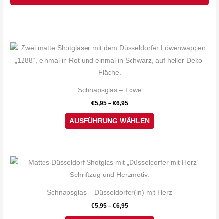
Dieses
Produkt
weist
mehrere
Schnapsglas – Löwe
Varianten
€
5,95
–
€
6,95
auf.
Die
AUSFÜHRUNG WÄHLEN
Optionen
können
auf
Dieses
der
Produkt
Produktseite
weist
Schnapsglas – Düsseldorfer(in) mit Herz
gewählt
mehrere
€
5,95
–
€
6,95
werden
Varianten