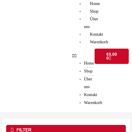
Zum
Home
Inhalt
Shop
springen
Über
uns
Kontakt
Warenkorb
Warenkorb
€
0,00
0
Home
Shop
Über
uns
Kontakt
Warenkorb
FILTER