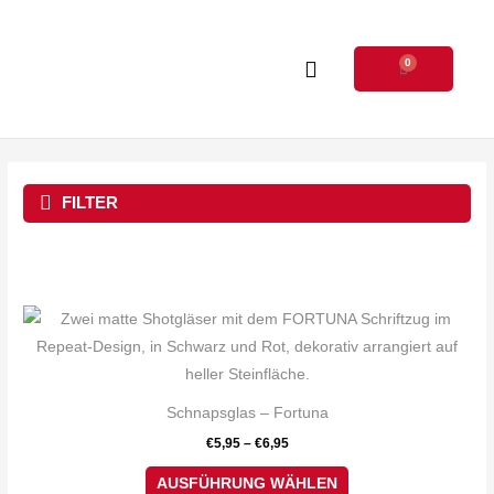
Zum
Inhalt
0
springen
Warenkorb
FILTER
Dieses
Produkt
weist
mehrere
Schnapsglas – Fortuna
Varianten
€
5,95
–
€
6,95
auf.
Die
AUSFÜHRUNG WÄHLEN