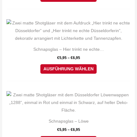
Optionen
können
auf
Dieses
der
Produkt
Produktseite
weist
gewählt
mehrere
Schnapsglas – Hier trinkt ne echte…
werden
Varianten
€
5,95
–
€
6,95
auf.
Die
AUSFÜHRUNG WÄHLEN
Optionen
können
auf
Dieses
der
Produkt
Produktseite
weist
gewählt
mehrere
Schnapsglas – Löwe
werden
Varianten
€
5,95
–
€
6,95
auf.