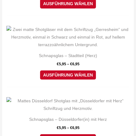
Die
AUSFÜHRUNG WÄHLEN
Optionen
können
auf
Dieses
der
Produkt
Produktseite
weist
gewählt
mehrere
Schnapsglas – Stadtteil (Herz)
werden
Varianten
€
5,95
–
€
6,95
auf.
Die
AUSFÜHRUNG WÄHLEN
Optionen
können
auf
Dieses
der
Produkt
Produktseite
weist
Schnapsglas – Düsseldorfer(in) mit Herz
gewählt
mehrere
€
5,95
–
€
6,95
werden
Varianten