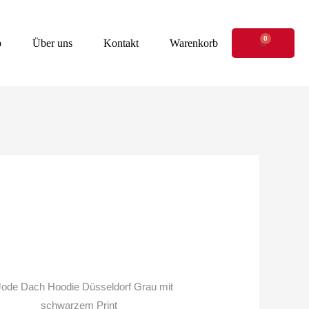
0
Warenkor
p
Über uns
Kontakt
Warenkorb
Dieses
Produkt