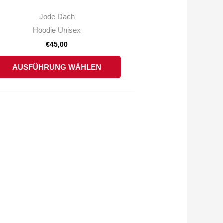
weist
Jode Dach
mehrere
Hoodie Unisex
Varianten
€
45,00
auf.
Die
AUSFÜHRUNG WÄHLEN
Optionen
können
auf
der
Produktseite
gewählt
werden